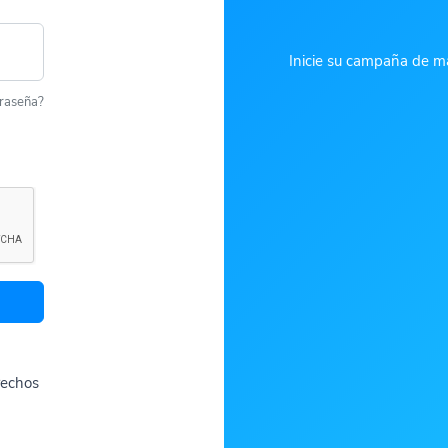
Inicie su campaña de ma
traseña?
rechos