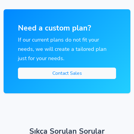
Need a custom plan?
If our current plans do not fit your
needs, we will create a tailored plan
just for your needs.
Contact Sales
Sıkça Sorulan Sorular