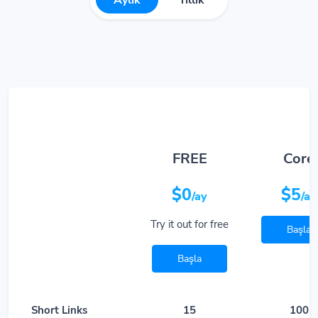
Aylık
Yıllık
FREE
Core
$0
$5
/ay
/ay
Try it out for free
Başla
Başla
Short Links
15
100