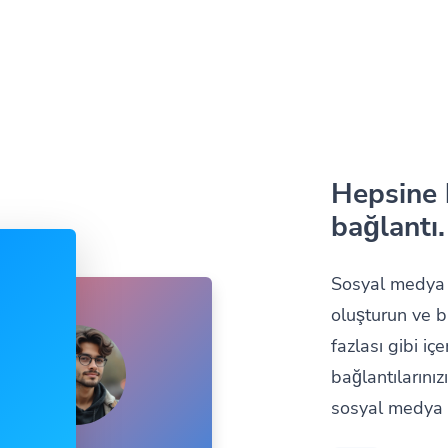
Hepsine 
bağlantı.
Sosyal medya ku
oluşturun ve b
fazlası gibi iç
bağlantılarınız
sosyal medya p