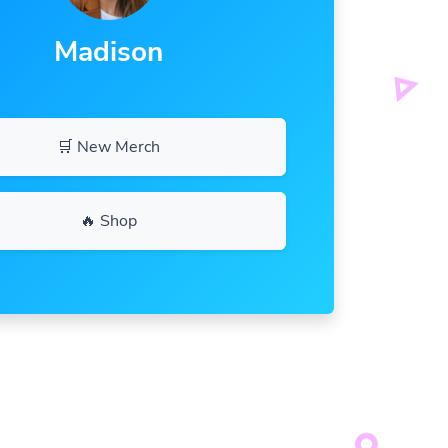
Madison
🛒 New Merch
🔥 Shop