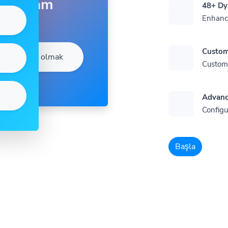
Sam
48+ Dy
Enhance
Custom
Abone olmak
Customi
Advanc
Configu
Başla