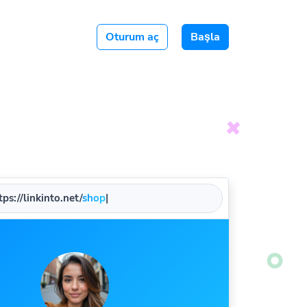
Oturum aç
Başla
ps://linkinto.net/
na
|