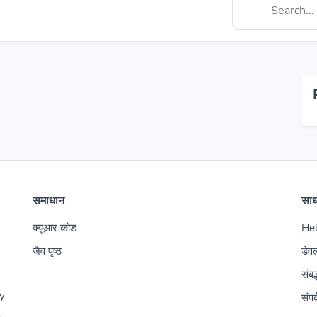
समाधान
सा
क्यूआर कोड
Hel
जैव पृष्ठ
डेव
संबद
y
संपर