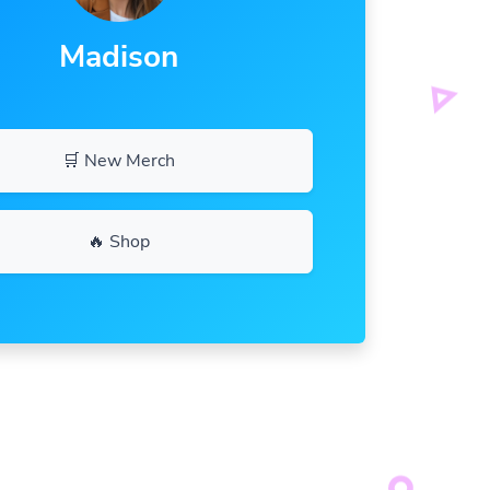
Madison
🛒 New Merch
🔥 Shop