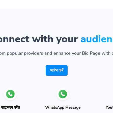
onnect with your
audien
om popular providers and enhance your Bio Page with 
आरंभ करें
व्हाट्सएप कॉल
WhatsApp Message
Yout